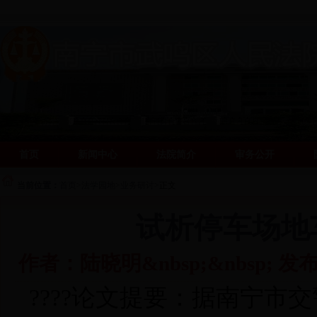
首页
新闻中心
法院简介
审务公开
阳光司法网
阳光司法网
当前位置：
首页
>
法学园地
>
业务研讨
>
正文
试析停车场地
作者：陆晓明&nbsp;&nbsp; 发
????论文提要：据南宁