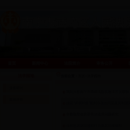
首页
新闻中心
法院简介
审务公开
阳光司法网
阳光司法网
法学园地
当前位置：
首页
>
法学园地
业务研讨
我院分析南宁市两级法院实施法官员额制
案例评析
浅议“诉调对接”机制存在的问题及其制度
非数额型盗窃罪司法适用问题研究
浅析恶意诉讼侵权行为及其法律规制