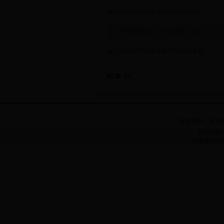
试析停车场地车辆丢失的赔偿责任
浅析购房指标转让协议的效力认定
浅谈我国劳动争议处理体制的重构
共7条 1/1
首页
上页
下页
尾页
版权所有，未经
Copyright 
浏览本网站推