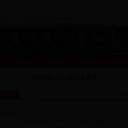
介
审务公开
队伍建设
法学园地
案件快报
我院首批35名入额法官宣誓
法院要闻
>
我院开展集中帮扶工作
>
我院到城镇三中开展法治教育
>
我承诺：珍爱生命 拒绝毒品我院开展“禁毒宣传月”庭审观摩与法制教育活动