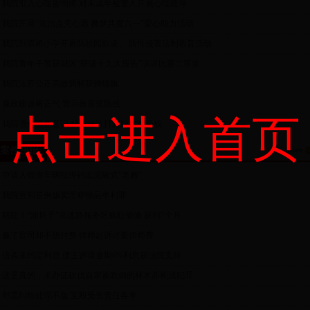
>
我院引入心理咨询师 对未成年被害人开展心理疏导
>
我院开展“法治点亮心愿 携梦共度六一”爱心助力活动
>
我院到双桥小学开展防校园欺凌、 防性侵害法制教育活动
>
我院青年干警获城区“研读十九大报告”演讲比赛二等奖
>
我院法官公正高效调解获赠锦旗
>
廉政建设树正气 警示教育筑防线
点击进入首页
>
我院强化责任意识 精准施策打好脱贫攻坚战
案件快报
>
申请人假借车辆抵押钓出泥鳅式“老赖”
>
我院宣判首例贩卖淫秽物品牟利罪
>
猖狂！“油耗子”高速路服务区疯狂偷油 获刑7个月
>
赢了官司却不想付费 律师起诉讨要律师费
>
借条未约定利息 债主诉请逾期6%利息获法院支持
>
这是真的，未办证砍伐自家被吹倒的林木亦构成犯罪
>
邻里纠纷处理不当 互殴受伤责任各半