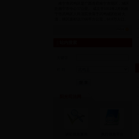
南宁市武鸣区是广西首府南宁市辖区，城区
距南宁市中心37公里。 成立于1951年2月的南
宁市武鸣区人民法院坐落于武鸣城区红岭大
道，辖区面积达3366平方公里，64.8万人口。
站内搜索
关键字：
栏 目：
阳光司法网
诉讼信息查询
执行信息平台