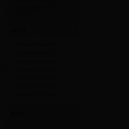
?
我院五项措施狠抓下一阶段...
业务研讨
?
我院分析南宁市两级法院实...
?
浅议“诉调对接”机制存在...
?
非数额型盗窃罪司法适用问...
?
浅析恶意诉讼侵权行为及其...
?
试析停车场地车辆丢失的赔...
?
浅析购房指标转让协议的效...
?
浅谈我国劳动争议处理体制...
联系我们